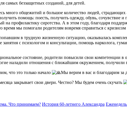
ля самых беззащитных созданий, для детей.
десь много общежитий и большое количество людей, страдающих
получить помощь: поесть, получить одежду, обувь, сочувствие и
ый на профилактику сиротства. А в этом году, благодаря поддер
о время мы помогали родителям вовремя справиться с кризисом 
попавшим в трудную жизненную ситуацию, оказывалась комплек
занятия с психологом и консультации, помощь нарколога, гума
оциональное состояние, родители повысили свои компетенции в о
 многие наладили отношения с ближайшим окружением, получили 
им, что это только начало
Мы верим в вас и благодарим за
месяца закрывает свои двери. Честно? Мы будем очень скучать
ема. Что принимаем?
История 60-летнего Александра
Еженедель