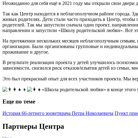
Неожиданно для себя ещё в 2021 году мы открыли свои двери д
Так как Центр находится в неблагополучном районе города. З
живых родителях. Дети стали часто приходить в Центр, чтобы 
родителей. Так мы запустили сначала один проект, направленн
направлении и запустили «Школу родительской любви». Всё эт
На протяжении нескольких месяцев неблагополучным семьям, 
организации. Были организованы групповые и индивидуальные 
проживание и другое.
В результате реализации проекта у детей улучшилось психоэм
зависимости, снизился риск отказов/изъятия детей из семьи,
Это был прекрасный опыт для всех участников проекта. Мы вер
«Школа родительской любви» в конце этого 
Еще по теме
История 66-летнего зооветврача Петра Николаевича
Пункт при
Партнеры Центра