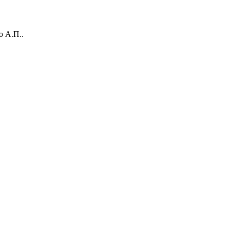
о А.П..