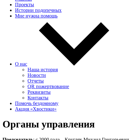
Проекты
Истории подопечных
Мне нужна помощь
О нас
Наша история
Новости
Отчеты
QR пожертвование
Реквизиты
Контакты
Помочь бездомному
Акция «Хвостики»
Органы управления
Председатель
: с 2000 года – Кругляк Михаил Григорьевич