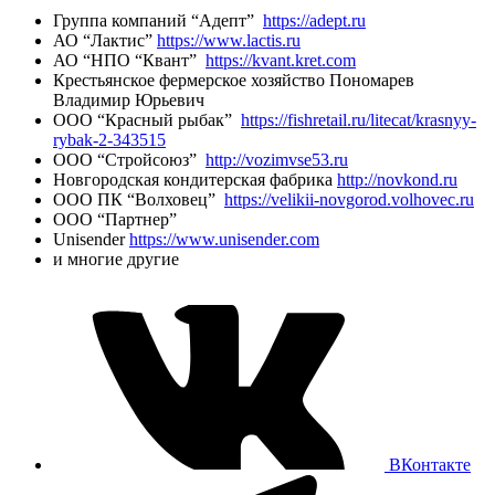
Группа компаний “Адепт”
https://adept.ru
АО “Лактис”
https://www.lactis.ru
АО “НПО “Квант”
https://kvant.kret.com
Крестьянское фермерское хозяйство Пономарев
Владимир Юрьевич
ООО “Красный рыбак”
https://fishretail.ru/litecat/krasnyy-
rybak-2-343515
ООО “Стройсоюз”
http://vozimvse53.ru
Новгородская кондитерская фабрика
http://novkond.ru
ООО ПК “Волховец”
https://velikii-novgorod.volhovec.ru
ООО “Партнер”
Unisender
https://www.unisender.com
и многие другие
ВКонтакте