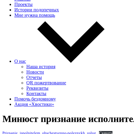
Проекты
Истории подопечных
Мне нужна помощь
О нас
Наша история
Новости
Отчеты
QR пожертвование
Реквизиты
Контакты
Помочь бездомному
Акция «Хвостики»
Минюст признание исполнит
Priznanie_ispolnitelem_obschestvenno-poleznykh_uslug
Скачать