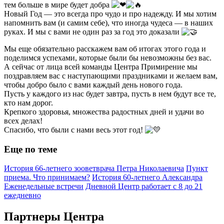
тем больше в мире будет добра
Новый Год — это всегда про чудо и про надежду. И мы хотим
напомнить вам (и самим себе), что иногда чудеса — в наших
руках. И мы с вами не один раз за год это доказали
Мы еще обязательно расскажем вам об итогах этого года и
поделимся успехами, которые были бы невозможны без вас.
А сейчас от лица всей команды Центра Примирение мы
поздравляем вас с наступающими праздниками и желаем вам,
чтобы добро было с вами каждый день нового года.
Пусть у каждого из нас будет завтра, пусть в нем будут все те,
кто нам дорог.
Крепкого здоровья, множества радостных дней и удачи во
всех делах!
Спасибо, что были с нами весь этот год!
Еще по теме
История 66-летнего зооветврача Петра Николаевича
Пункт
приема. Что принимаем?
История 60-летнего Александра
Еженедельные встречи
Дневной Центр работает с 8 до 21
ежедневно
Партнеры Центра